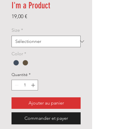
I'm a Product
Prix
19,00 €
Size
*
Color
*
Quantité
*
Ajouter au panier
Commander et payer